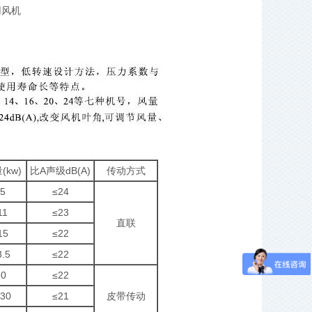
用风机
kw)
比A声级dB(A)
传动方式
.5
≤24
11
≤23
直联
15
≤22
8.5
≤22
30
≤22
~30
≤21
皮带传动