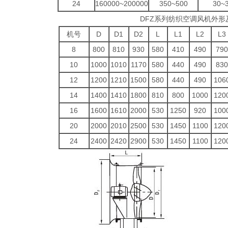
24
160000~200000
350~500
30~
DFZ系列纺织空调风机外形
机号
D
D1
D2
L
L1
L2
L3
8
800
810
930
580
410
490
790
10
1000
1010
1170
580
440
490
830
12
1200
1210
1500
580
440
490
106
14
1400
1410
1800
810
800
1000
120
16
1600
1610
2000
530
1250
920
100
20
2000
2010
2500
530
1450
1100
120
24
2400
2420
2900
530
1450
1100
120