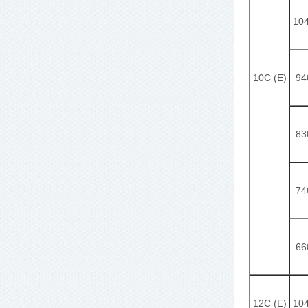
10
10C (E)
94
83
74
66
12C (E)
10