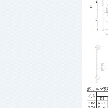
(四)、4-72
机号
D1
2.8A
Φ280
3.2A
Φ320