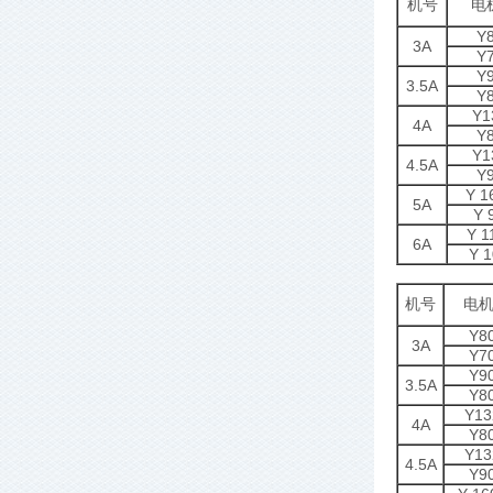
机号
电
Y
3A
Y
Y
3.5A
Y
Y1
4A
Y
Y1
4.5A
Y
Y 1
5A
Y 
Y 1
6A
Y 1
机号
电
Y8
3A
Y7
Y9
3.5A
Y8
Y13
4A
Y8
Y13
4.5A
Y9