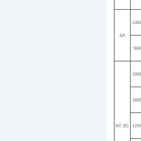
145
6A
960
180
160
6C (E)
125