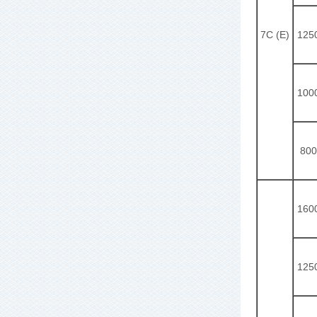
7C (E)
125
100
800
160
125